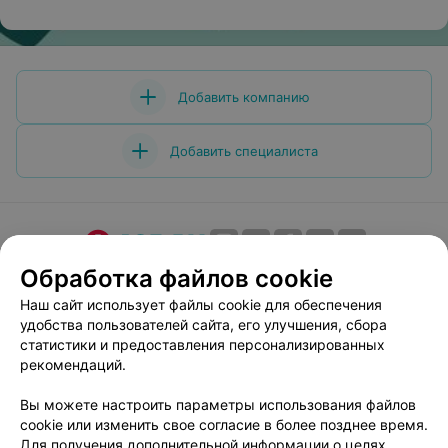
Добавить компанию
Добавить специалиста
Обработка файлов cookie
О проекте
Новости проекта
Размещение рекламы
Медицинский маркетинг
Публичный договор
Наш сайт использует файлы cookie для обеспечения
удобства пользователей сайта, его улучшения, сбора
Пользовательское соглашение
Способы оплаты
статистики и предоставления персонализированных
Вакансии
Партнеры
рекомендаций.
Написать руководителю 103.by
Вы можете настроить параметры использования файлов
Написать в поддержку
cookie или изменить свое согласие в более позднее время.
Персональные настройки cookie
Для получения дополнительной информации о целях,