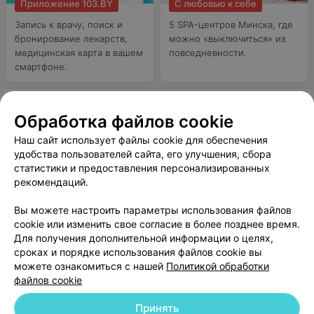
Приложение 103.BY
С любовью к себе
Запись к врачу, поиск и
5 SPA-центров Минска, где
бронирование лекарств,
можно «выключиться» из
медицинская карта в вашем
повседневности.
смартфоне.
WELLNESS CLUB
Обработка файлов cookie
KRISTL
Наш сайт использует файлы cookie для обеспечения
Минск, ул. Петра Мстиславца, 5
до 21:00
удобства пользователей сайта, его улучшения, сбора
статистики и предоставления персонализированных
рекомендаций.
САЛОН КРАСОТЫ
Абакосан
Вы можете настроить параметры использования файлов
cookie или изменить свое согласие в более позднее время.
Минск, пр-т Независимости, 131
до 21:00
Для получения дополнительной информации о целях,
сроках и порядке использования файлов cookie вы
можете ознакомиться с нашей
Политикой обработки
файлов cookie
Принять