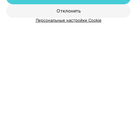
Отклонить
Добавить компанию
Персональные настройки Cookie
Добавить специалиста
О проекте
Новости проекта
Размещение рекламы
Медицинский маркетинг
Публичный договор
Пользовательское соглашение
Способы оплаты
Вакансии
Партнеры
Написать руководителю 103.by
Написать в поддержку
Персональные настройки cookie
Обработка персональных данных