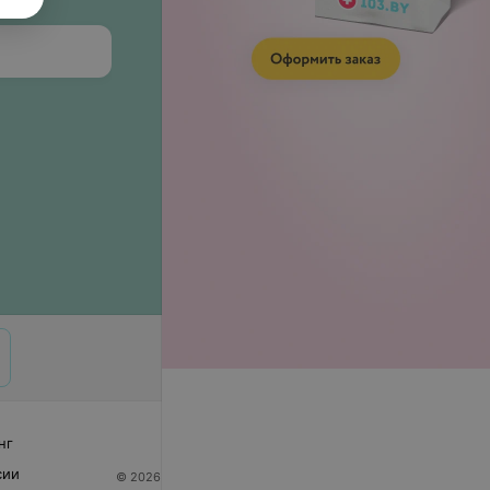
нг
сии
© 2026 ООО «Артокс Лаб», УНП 191700409
| 220012,