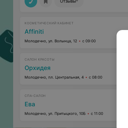
Отзывы
КОСМЕТИЧЕСКИЙ КАБИНЕТ
Affiniti
Молодечно, ул. Волынца, 12
с 09:00
САЛОН КРАСОТЫ
Орхидея
Молодечно, пл. Центральная, 4
с 08:00
СПА-САЛОН
Ева
Молодечно, ул. Притыцкого, 10Б
с 11:00