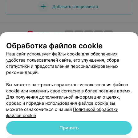
Добавить специалиста
Обработка файлов cookie
О проекте
Новости проекта
Размещение рекламы
Медицинский маркетинг
Публичный договор
Наш сайт использует файлы cookie для обеспечения
удобства пользователей сайта, его улучшения, сбора
Пользовательское соглашение
Способы оплаты
статистики и предоставления персонализированных
Вакансии
Партнеры
рекомендаций.
Написать руководителю 103.by
Вы можете настроить параметры использования файлов
Написать в поддержку
cookie или изменить свое согласие в более позднее время.
Персональные настройки cookie
Для получения дополнительной информации о целях,
сроках и порядке использования файлов cookie вы
Обработка персональных данных
можете ознакомиться с нашей
Политикой обработки
файлов cookie
Принять