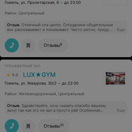
Гомель, ул. Пролетарская, 6
до 23:00
Район
:
Центральный
Отзыв
.
Отличный спа центр. Сотрудники общительные
все рассказывают и показывают. Чисто уютно, приду
Еще
еще
8
Отзывы
ТРЕНАЖЕРНЫЙ ЗАЛ
LUX★GYM
5.0
Гомель, ул. Мазурова, 30/2
до 22:00
Район
:
Железнодорожный
,
Центральный
Отзыв
.
Здравствуйте, хочу сказать спасибо вашему
залу) так как это не зал а просто рай Особенная
Еще
благодарность двум тренерам Михаилу и Ивану это
лучшие, кого я видел. Всегда помогут расскажут и
покажут, как и что делать. Так же благодарность
10
Отзывы
девушке которая сидит на Ресепшене!) Просто лучший