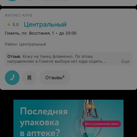
зал #luxGym! Удачи вам. Приходите не пожалеете!
ФИТНЕС-КЛУБ
Центральный
5.0
Гомель, пл. Восстания, 1
до 20:00
Район
:
Центральный
Отзыв
.
Хожу на танец фламенко. По этому
направлению в Гомеле выбора нет куда ходить.
Еще
Нравится этот танец. Зал удобно расположен в центре.
Занимаюсь уже несколько лет, всё устраивает.
4
Отзывы