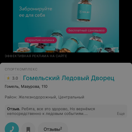
ЭФФЕКТИВНАЯ РЕКЛАМА НА САЙТЕ
СПОРТКОМПЛЕКС
Гомельский Ледовый Дворец
3.0
Гомель, Мазурова, 110
Район
:
Железнодорожный
,
Центральный
Отзыв
.
Ребята, все это здорово, Но вернёмся
непосредственно к ледовым событиям.
Еще
Предпоследний сезон посещали с сыном матчи ХК
Гомель . Атрибутика на уровне 0. В продаже шайба и
пару значков. Это не серьезно. Буду честен, в этом
2
Отзывы