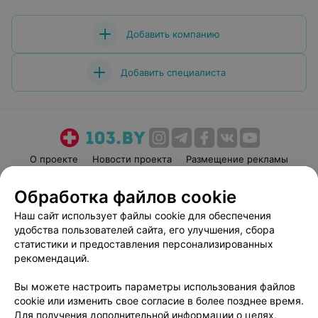
Добавить компанию
Добавить специалиста
О проекте
Новости проекта
Размещение рекламы
Медицинский маркетинг
Публичный договор
Обработка файлов cookie
Пользовательское соглашение
Способы оплаты
Наш сайт использует файлы cookie для обеспечения
Вакансии
Партнеры
удобства пользователей сайта, его улучшения, сбора
Написать руководителю 103.by
статистики и предоставления персонализированных
рекомендаций.
Написать в поддержку
Персональные настройки cookie
Вы можете настроить параметры использования файлов
Обработка персональных данных
cookie или изменить свое согласие в более позднее время.
Для получения дополнительной информации о целях,