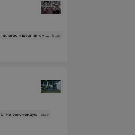
 email: pretty8korsak@mail.ru. Заранее благодарна.
Еще
го. Не рекомендую!
Еще