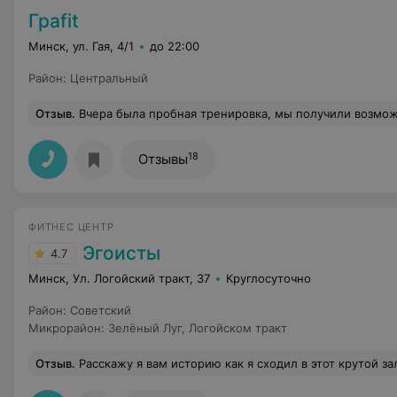
Граfit
Минск, ул. Гая, 4/1
до 22:00
Район
:
Центральный
Отзыв
.
Вчера была пробная тренировка, мы получили возможность почувствовать на себе всю прелесть TRX нагрузки, пока не всё получается, но 
18
Отзывы
ФИТНЕС ЦЕНТР
Эгоисты
4.7
Минск, Ул. Логойский тракт, 37
Круглосуточно
Район
:
Советский
Микрорайон
:
Зелёный Луг
,
Логойском тракт
Отзыв
.
Расскажу я вам историю как я сходил в этот крутой зал. Вижу случайно в инстаграме, что рядом открылся зал, смотрю фото, крутой, большой, работает 24 часа... думаю надо зайти посмотреть. Собрался я в зал, иду такой, прихожу к зданию, нахожу лифт и понимаю что я не знаю на каком этаже зал. Зашел в профиль, не в одном посте, не в одном описа