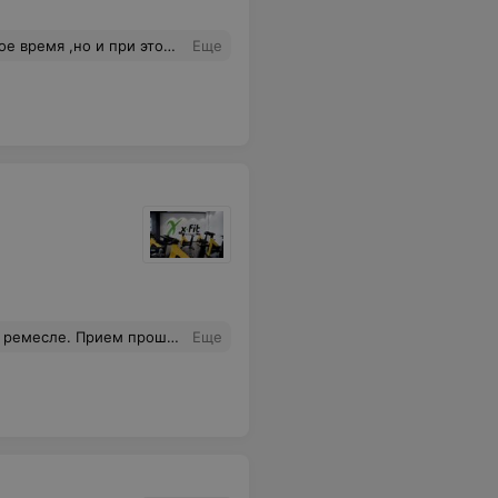
 заветную цифру ,меня это сильнее мотивирует , хочется больше работать, тренироваться ещё усерднее! Спасибо Вам!
Еще
ктивно, продуктивно. Похудел на 8 кг.
Еще