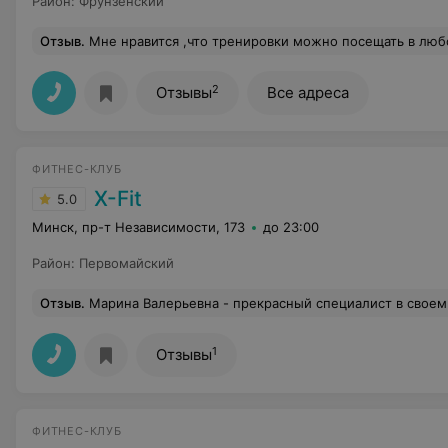
Район
:
Фрунзенский
Отзыв
.
Мне нравится ,что тренировки можно посещать в любое время ,но и при этом тренер всегда будет рядом и поможет. Здесь очень комфортно, атмосфера клуба к себе располагает: люди ,программа тренировок ,да и просто улыбки. Каждый месяц здесь проходят измерения ,и ,когда я вижу
2
Отзывы
Все адреса
ФИТНЕС-КЛУБ
X-Fit
5.0
Минск, пр-т Независимости, 173
до 23:00
Район
:
Первомайский
Отзыв
.
Марина Валерьевна - прекрасный специалист в своем ремесле. Прием прошел прекрасно, эффе
1
Отзывы
ФИТНЕС-КЛУБ