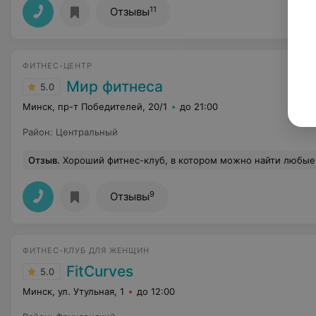
11
Отзывы
ФИТНЕС-ЦЕНТР
Мир фитнеса
5.0
Минск, пр-т Победителей, 20/1
до 21:00
Район
:
Центральный
Отзыв
.
Хороший фитнес-клуб, в котором можно найти любые виды групповых занятий, включая такие не особо распространенные как сайкл. Отличный тренажерный зал. Неплохая, но небольша
9
Отзывы
ФИТНЕС-КЛУБ ДЛЯ ЖЕНЩИН
FitCurves
5.0
Минск, ул. Утульная, 1
до 12:00