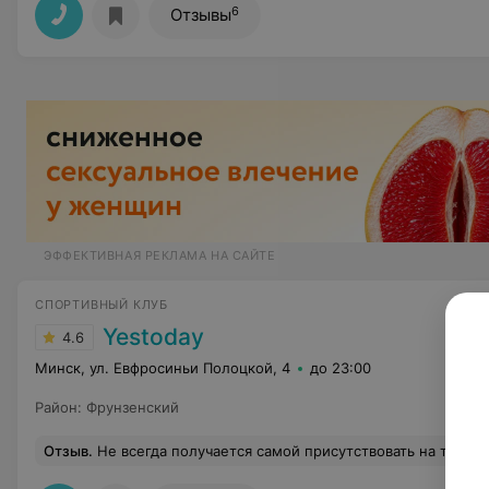
6
Отзывы
ЭФФЕКТИВНАЯ РЕКЛАМА НА САЙТЕ
СПОРТИВНЫЙ КЛУБ
Yestoday
4.6
Минск, ул. Евфросиньи Полоцкой, 4
до 23:00
Район
:
Фрунзенский
Отзыв
.
Не всегда получается самой присутствовать на тренировках дочери но имеется возможность с офиса смотреть как она тренируется-это огромный плюс! Но последнее время к