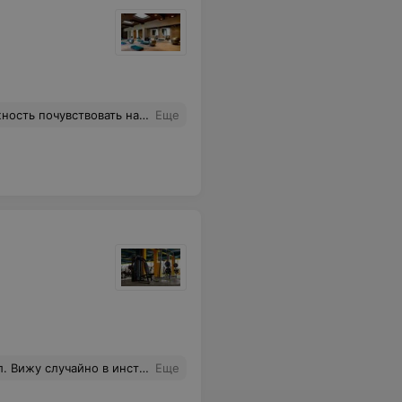
ощущения замечательные!:) Спасибо нашему тренеру Наталье!
Еще
нии я не нашел на каком они этаже. По итогу я поездил на лифте по разным этажам, вернулся на первый и ушел. Вот так вот я сходил в новый крутой зал.
Еще