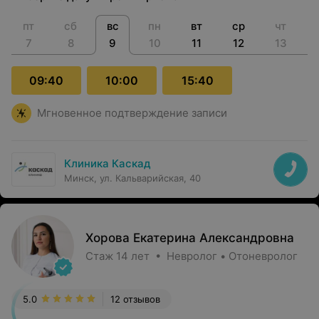
пт
сб
вс
пн
вт
ср
чт
7
8
9
10
11
12
13
09:40
10:00
15:40
Мгновенное подтверждение записи
Клиника Каскад
Минск, ул. Кальварийская, 40
Хорова Екатерина Александровна
Стаж 14 лет • Невролог • Отоневролог
5.0
12 отзывов