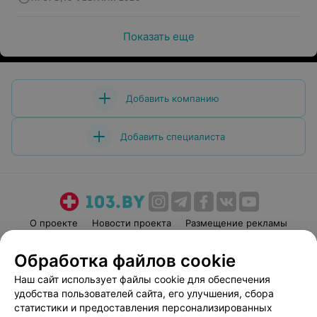
Показать еще
Добавить компанию
Добавить специалиста
О проекте
Новости проекта
Размещение рекламы
Медицинский маркетинг
Публичный договор
Обработка файлов cookie
Пользовательское соглашение
Способы оплаты
Наш сайт использует файлы cookie для обеспечения
Вакансии
Партнеры
удобства пользователей сайта, его улучшения, сбора
Написать руководителю 103.by
статистики и предоставления персонализированных