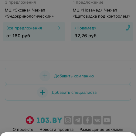
3 предложения
1 предложение
МЦ «Эксана» Чек-ап
МЦ «Новамед» Чек-ап
«Эндокринологический»
«Щитовидка под контролем»
Все предложения
«Новамед»
от
160
руб.
92,26
руб.
Добавить компанию
Добавить специалиста
О проекте
Новости проекта
Размещение рекламы