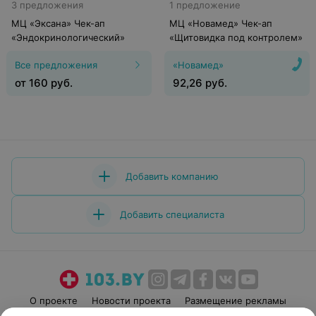
3 предложения
1 предложение
МЦ «Эксана» Чек-ап
МЦ «Новамед» Чек-ап
«Эндокринологический»
«Щитовидка под контролем»
Все предложения
«Новамед»
от
160
руб.
92,26
руб.
Добавить компанию
Добавить специалиста
О проекте
Новости проекта
Размещение рекламы