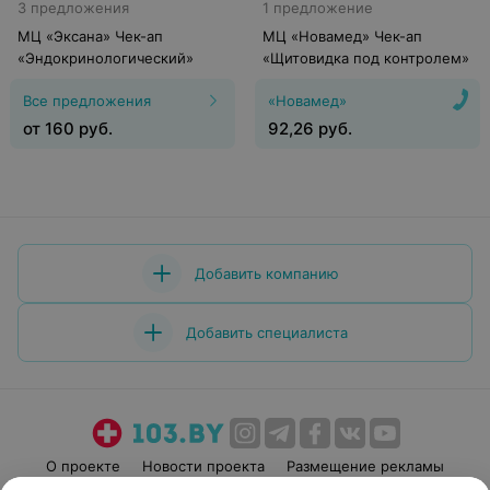
3 предложения
1 предложение
МЦ «Эксана» Чек-ап
МЦ «Новамед» Чек-ап
«Эндокринологический»
«Щитовидка под контролем»
Все предложения
«Новамед»
от
160
руб.
92,26
руб.
Добавить компанию
Добавить специалиста
О проекте
Новости проекта
Размещение рекламы