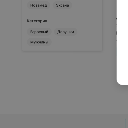
Новамед
Эксана
от
1
Категория
3 пре
Взрослый
Девушки
МЦ «Э
«Энд
Мужчины
от
1
Сбросить