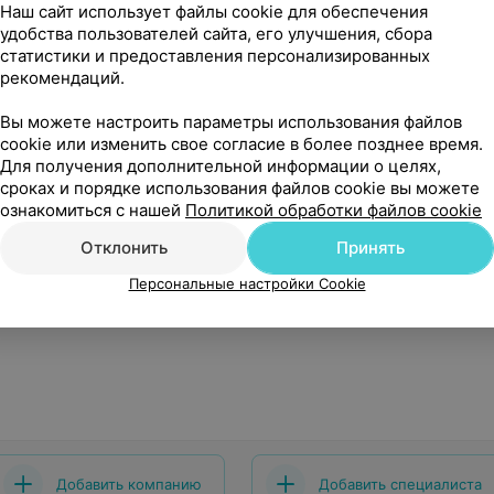
Наш сайт использует файлы cookie для обеспечения
удобства пользователей сайта, его улучшения, сбора
статистики и предоставления персонализированных
60
руб.
92,26
руб.
рекомендаций.
дложения
1 предложение
Вы можете настроить параметры использования файлов
ксана» Чек-ап
МЦ «Новамед» Чек-ап «Щи
cookie или изменить свое согласие в более позднее время.
окринологический»
под контролем»
Для получения дополнительной информации о целях,
сроках и порядке использования файлов cookie вы можете
60
руб.
92,26
руб.
Все предложения
«Нова
ознакомиться с нашей
Политикой обработки файлов cookie
Отклонить
Принять
Персональные настройки Cookie
Добавить компанию
Добавить специалиста