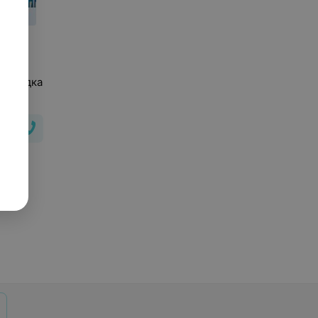
товидка
мед»