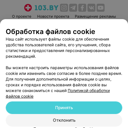
О проекте
Новости проекта
Размещение рекламы
Медицинский маркетинг
Публичный договор
Обработка файлов cookie
Пользовательское соглашение
Способы оплаты
Наш сайт использует файлы cookie для обеспечения
Вакансии
Партнеры
удобства пользователей сайта, его улучшения, сбора
Написать руководителю 103.by
статистики и предоставления персонализированных
рекомендаций.
Написать в поддержку
Персональные настройки cookie
Вы можете настроить параметры использования файлов
Обработка персональных данных
cookie или изменить свое согласие в более позднее время.
Для получения дополнительной информации о целях,
сроках и порядке использования файлов cookie вы
можете ознакомиться с нашей
Политикой обработки
файлов cookie
Принять
© 2026 ООО «Артокс Лаб», УНП 191700409
| 220012, Республика Беларусь,
г. Минск, улица Толбухина, 2, пом. 16 | help@103.by
Отклонить
Служба поддержки
+375 291212755