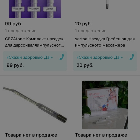
99
руб.
20
руб.
1 предложение
1 предложение
GEZAtone Комплект насадок
sertsa Насадка Гребешок для
для дарсонваляимпульсного
импульсного массажера
массажера Жезатон и
«Скажи здоровью Да!»
«Скажи здоровью Да!»
sertsaсэрца, 3 шт
99
руб.
20
руб.
Товара нет в продаже
Товара нет в продаже