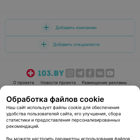
Добавить компанию
Добавить специалиста
О проекте
Новости проекта
Размещение рекламы
Медицинский маркетинг
Публичный договор
Обработка файлов cookie
Пользовательское соглашение
Способы оплаты
Наш сайт использует файлы cookie для обеспечения
Вакансии
Партнеры
удобства пользователей сайта, его улучшения, сбора
Написать руководителю 103.by
статистики и предоставления персонализированных
рекомендаций.
Написать в поддержку
Персональные настройки cookie
Вы можете настроить параметры использования файлов