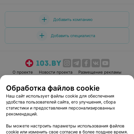
Добавить компанию
Добавить специалиста
О проекте
Новости проекта
Размещение рекламы
Медицинский маркетинг
Публичный договор
Обработка файлов cookie
Пользовательское соглашение
Способы оплаты
Наш сайт использует файлы cookie для обеспечения
Вакансии
Партнеры
удобства пользователей сайта, его улучшения, сбора
Написать руководителю 103.by
статистики и предоставления персонализированных
рекомендаций.
Написать в поддержку
Персональные настройки cookie
Вы можете настроить параметры использования файлов
Обработка персональных данных
cookie или изменить свое согласие в более позднее время.