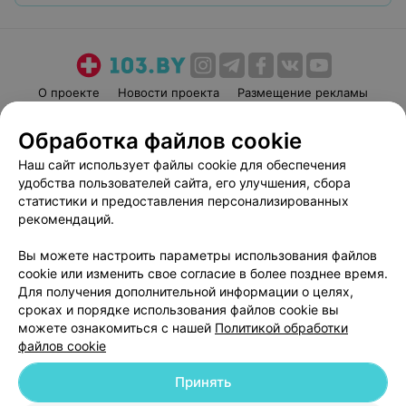
О проекте
Новости проекта
Размещение рекламы
Медицинский маркетинг
Публичный договор
Обработка файлов cookie
Пользовательское соглашение
Способы оплаты
Наш сайт использует файлы cookie для обеспечения
Вакансии
Партнеры
удобства пользователей сайта, его улучшения, сбора
Написать руководителю 103.by
статистики и предоставления персонализированных
рекомендаций.
Написать в поддержку
Персональные настройки cookie
Вы можете настроить параметры использования файлов
Обработка персональных данных
cookie или изменить свое согласие в более позднее время.
Для получения дополнительной информации о целях,
сроках и порядке использования файлов cookie вы
можете ознакомиться с нашей
Политикой обработки
файлов cookie
Принять
© 2026 ООО «Артокс Лаб», УНП 191700409
| 220012, Республика Беларусь,