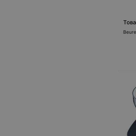
Това
Beure