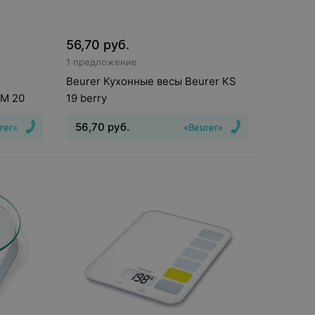
56,70
руб.
1 предложение
Beurer Кухонные весы Beurer KS
DM 20
19 berry
56,70
руб.
rer»
«Beurer»