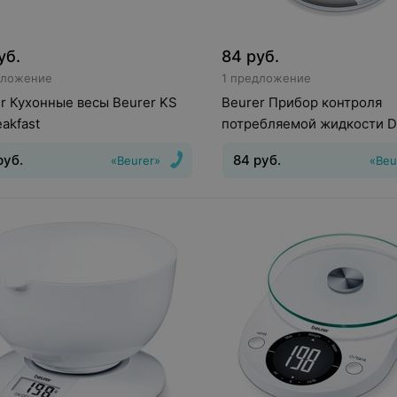
уб.
84
руб.
дложение
1 предложение
r Кухонные весы Beurer KS
Beurer Прибор контроля
eakfast
потребляемой жидкости 
руб.
84
руб.
«Beurer»
«Beu