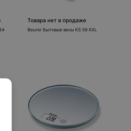
е
Товара нет в продаже
34
Beurer Бытовые весы KS 59 XXL