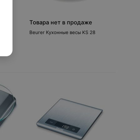
е
Товара нет в продаже
54
Beurer Кухонные весы KS 28