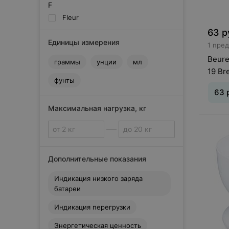
F
Fleur
63
р
Единицы измерения
1 пре
Beure
граммы
унции
мл
19 Br
фунты
63
Максимальная нагрузка, кг
Дополнительные показания
Индикация низкого заряда
батареи
Индикация перегрузки
Энергетическая ценность