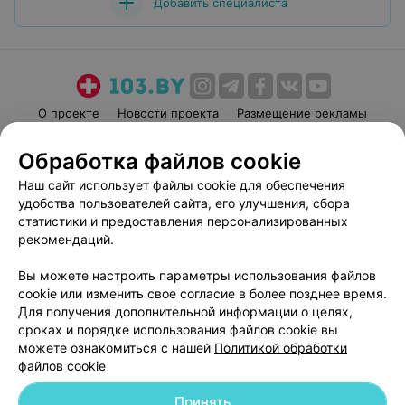
Добавить специалиста
О проекте
Новости проекта
Размещение рекламы
Медицинский маркетинг
Публичный договор
Обработка файлов cookie
Пользовательское соглашение
Способы оплаты
Наш сайт использует файлы cookie для обеспечения
Вакансии
Партнеры
удобства пользователей сайта, его улучшения, сбора
Написать руководителю 103.by
статистики и предоставления персонализированных
рекомендаций.
Написать в поддержку
Персональные настройки cookie
Вы можете настроить параметры использования файлов
Обработка персональных данных
cookie или изменить свое согласие в более позднее время.
Для получения дополнительной информации о целях,
сроках и порядке использования файлов cookie вы
можете ознакомиться с нашей
Политикой обработки
файлов cookie
Принять