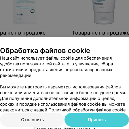
ра нет в продаже
Товара нет в продаж
Ve Увлажняющий лосьон для
CeraVe Увлажняющий крем
 и очень сухой кожи лица и
сухой и очень сухой кожи 
Обработка файлов cookie
 88 мл
тела, 50 мл
Наш сайт использует файлы cookie для обеспечения
удобства пользователей сайта, его улучшения, сбора
статистики и предоставления персонализированных
рекомендаций.
Вы можете настроить параметры использования файлов
cookie или изменить свое согласие в более позднее время.
Для получения дополнительной информации о целях,
сроках и порядке использования файлов cookie вы можете
ознакомиться с нашей
Политикой обработки файлов cookie
Отклонить
Принять