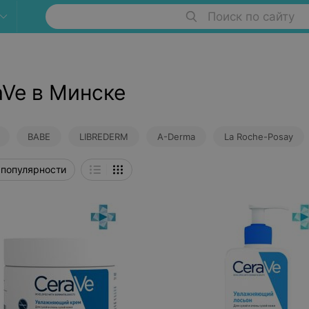
Поиск по сайту
aVe в Минске
BABE
LIBREDERM
A-Derma
La Roche-Posay
 популярности