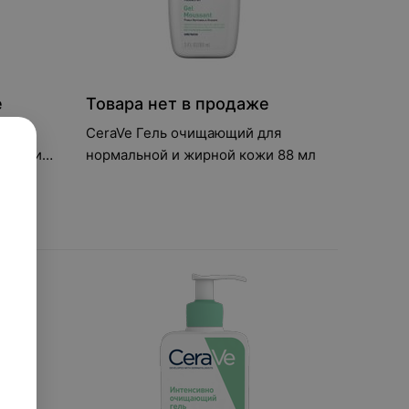
е
Товара нет в продаже
 для
CeraVe Гель очищающий для
лица и
нормальной и жирной кожи 88 мл