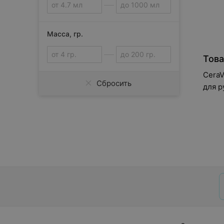
Масса, гр.
Това
Cera
Сбросить
для р
мл