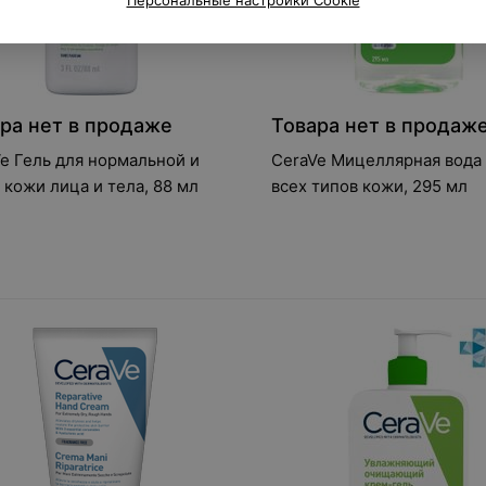
Персональные настройки Cookie
ра нет в продаже
Товара нет в продаж
e Гель для нормальной и
CeraVe Мицеллярная вода
 кожи лица и тела, 88 мл
всех типов кожи, 295 мл