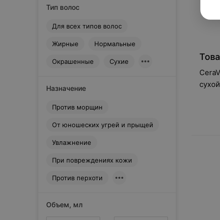
Тип волос
Oillan
P
Для всех типов волос
Pharmaceris
Жирные
Нормальные
Phyto Paris
Това
R
Окрашенные
Сухие
Rilastil
CeraV
S
сухой
Назначение
Saugella
Против морщин
Sebamed
T
От юношеских угрей и прыщей
Topicrem
U
Увлажнение
Uriage
При повреждениях кожи
V
Против перхоти
Vichy
Х
Хорс Форс
Объем, мл