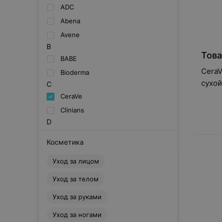
ADC
Abena
Avene
B
Това
BABE
Cera
Bioderma
сухой
C
тела,
CeraVe
Clinians
D
Dermedic
Косметика
DermoACM
Уход за лицом
Ducray
F
Уход за телом
Farcom
Уход за руками
Farmona
Footprim
Уход за ногами