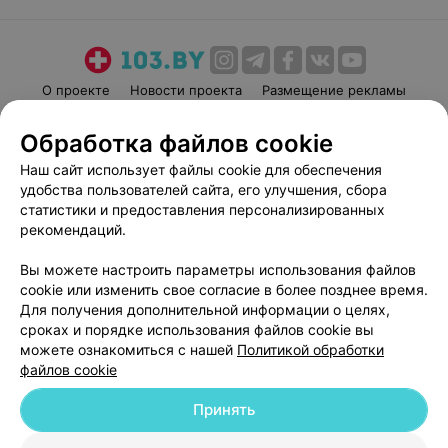
О проекте
Новости проекта
Размещение рекламы
Медицинский маркетинг
Публичный договор
Обработка файлов cookie
Пользовательское соглашение
Способы оплаты
Наш сайт использует файлы cookie для обеспечения
Вакансии
Партнеры
удобства пользователей сайта, его улучшения, сбора
Написать руководителю 103.by
статистики и предоставления персонализированных
рекомендаций.
Написать в поддержку
Персональные настройки cookie
Вы можете настроить параметры использования файлов
Обработка персональных данных
cookie или изменить свое согласие в более позднее время.
Для получения дополнительной информации о целях,
сроках и порядке использования файлов cookie вы
можете ознакомиться с нашей
Политикой обработки
файлов cookie
Принять
© 2026 ООО «Артокс Лаб», УНП 191700409
| 220012, Республика Беларусь,
г. Минск, улица Толбухина, 2, пом. 16 | help@103.by