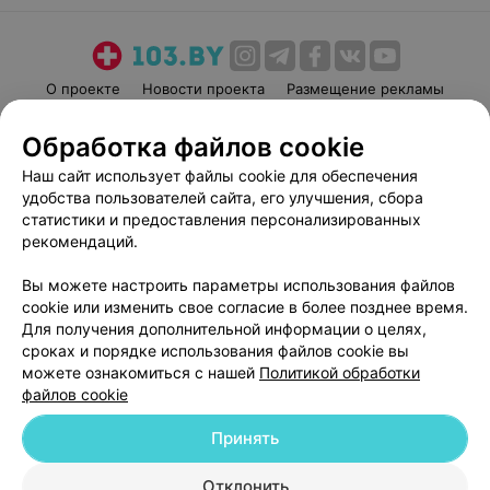
О проекте
Новости проекта
Размещение рекламы
Медицинский маркетинг
Публичный договор
Обработка файлов cookie
Пользовательское соглашение
Способы оплаты
Наш сайт использует файлы cookie для обеспечения
Вакансии
Партнеры
удобства пользователей сайта, его улучшения, сбора
Написать руководителю 103.by
статистики и предоставления персонализированных
рекомендаций.
Написать в поддержку
Персональные настройки cookie
Вы можете настроить параметры использования файлов
Обработка персональных данных
cookie или изменить свое согласие в более позднее время.
Для получения дополнительной информации о целях,
сроках и порядке использования файлов cookie вы
можете ознакомиться с нашей
Политикой обработки
файлов cookie
Принять
© 2026 ООО «Артокс Лаб», УНП 191700409
| 220012, Республика Беларусь,
г. Минск, улица Толбухина, 2, пом. 16 | help@103.by
Отклонить