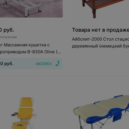
0
руб.
Товара нет в продаж
дложение
Айболит-2000 Стол стаци
er Массажная кушетка с
деревянный (немецкий бу
роприводом В-830A Olive (2
а, 2 секции)
80
руб.
«BODRO»