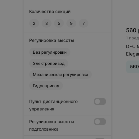
Количество секций
2
3
5
9
7
560
1 пре
Регулировка высоты
DFC 
Без регулировки
Elega
Электропривод
560
Механическая регулировка
Регул
Гидропривод
регул
спинк
Пульт дистанционного
Есть
управления
1860х
Регулировка высоты
подголовника