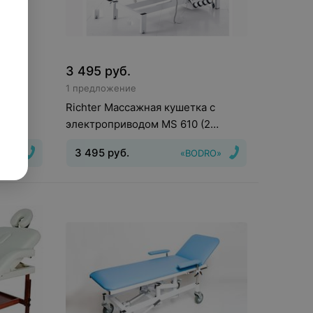
3 495
руб.
1 предложение
VANA
Richter Массажная кушетка с
электроприводом MS 610 (2
мотора, 5 секций)
3 495
руб.
оп)»
«BODRO»
еская
Габариты (Ш/Д/В)
:
192х68х86
мм
тола
: