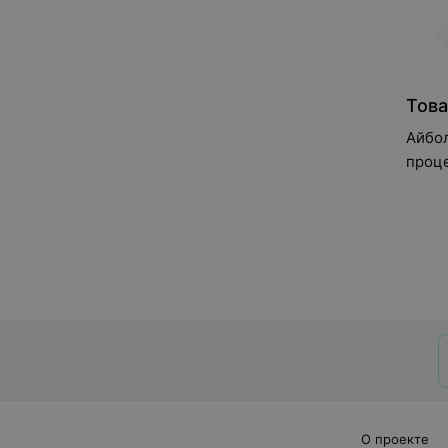
Това
Айбо
проц
О проекте