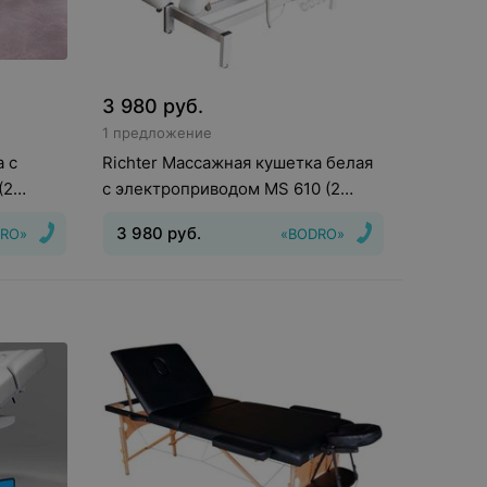
3 980
руб.
1 предложение
а с
Richter Массажная кушетка белая
(2
с электроприводом MS 610 (2
мотора, 5 секций)
3 980
руб.
RO»
«BODRO»