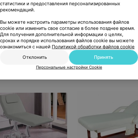
статистики и предоставления персонализированных
рекомендаций.
Вы можете настроить параметры использования файлов
cookie или изменить свое согласие в более позднее время.
0
руб.
630
руб.
Для получения дополнительной информации о целях,
дложение
1 предложение
сроках и порядке использования файлов cookie вы можете
ознакомиться с нашей
Политикой обработки файлов cookie
er Массажная кушетка
DFC Массажный стол NIR
ло косметологическое) с
Elegant Luxe navy
Отклонить
Принять
роприводом В-871 (3 мотора,
70
руб.
630
руб.
Персональные настройки Cookie
«BODRO»
«Vishop (Виш
ций)
ировка высоты
:
Регулировка высоты
:
Механич
ропривод
Габариты (Ш/Д/В)
:
регулировка
Складывание с
620
мм
Есть
Габариты (Ш/Д/В)
:
1860х700х630
мм