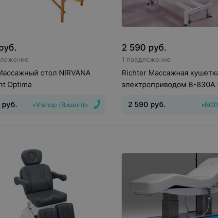
руб.
2 590
руб.
дложение
1 предложение
Массажный стол NIRVANA
Richter Массажная кушетк
nt Optima
электроприводом В-830A 
мотора, 2 секции)
руб.
2 590
руб.
«Vishop (Вишоп)»
«BOD
ировка высоты
:
Механическая
ировка
Количество положений
и
:
11
Складывание стола
:
Габариты (Ш/Д/В)
:
700х630
мм