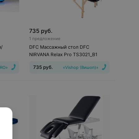
735
руб.
1 предложение
я/
DFC Массажный стол DFC
NIRVANA Relax Pro TS3021_B1
мотора,
735
руб.
RO»
«Vishop (Вишоп)»
Регулировка высоты
:
Механическая
регулировка
Количество положений
спинки
:
10
Складывание стола
:
Есть
Габариты (Ш/Д/В)
:
1920х700х630
мм