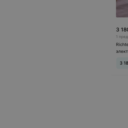
3 18
1 пре
Richt
элект
мотор
3 1