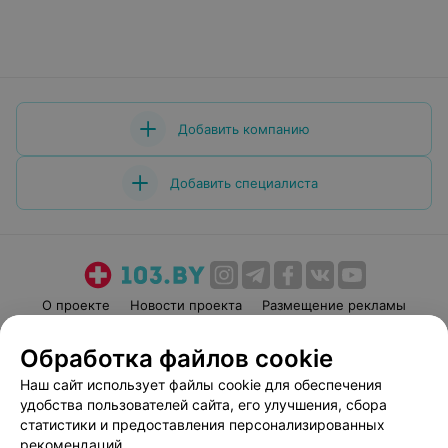
Добавить компанию
Добавить специалиста
О проекте
Новости проекта
Размещение рекламы
Медицинский маркетинг
Публичный договор
Обработка файлов cookie
Пользовательское соглашение
Способы оплаты
Наш сайт использует файлы cookie для обеспечения
Вакансии
Партнеры
удобства пользователей сайта, его улучшения, сбора
Написать руководителю 103.by
статистики и предоставления персонализированных
рекомендаций.
Написать в поддержку