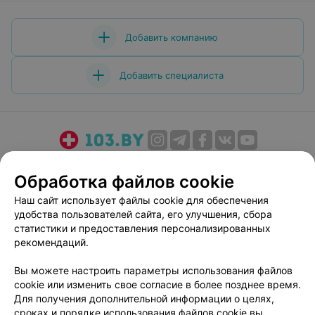
Добавить компанию
Добавить специалиста
О проекте
Новости проекта
Размещение рекламы
Обработка файлов cookie
Медицинский маркетинг
Публичный договор
Наш сайт использует файлы cookie для обеспечения
Пользовательское соглашение
Способы оплаты
удобства пользователей сайта, его улучшения, сбора
Вакансии
Партнеры
статистики и предоставления персонализированных
Написать руководителю 103.by
рекомендаций.
Написать в поддержку
Вы можете настроить параметры использования файлов
Персональные настройки cookie
cookie или изменить свое согласие в более позднее время.
Для получения дополнительной информации о целях,
Обработка персональных данных
сроках и порядке использования файлов cookie вы