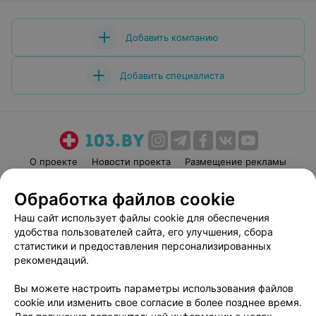
Добавить компанию
Добавить специалиста
О проекте
Новости проекта
Размещение рекламы
Медицинский маркетинг
Публичный договор
Обработка файлов cookie
Пользовательское соглашение
Способы оплаты
Наш сайт использует файлы cookie для обеспечения
Вакансии
Партнеры
удобства пользователей сайта, его улучшения, сбора
Написать руководителю 103.by
статистики и предоставления персонализированных
рекомендаций.
Написать в поддержку
Персональные настройки cookie
Вы можете настроить параметры использования файлов
Обработка персональных данных
cookie или изменить свое согласие в более позднее время.