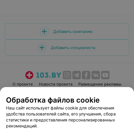
Добавить компанию
Добавить специалиста
О проекте
Новости проекта
Размещение рекламы
Медицинский маркетинг
Публичный договор
Обработка файлов cookie
Пользовательское соглашение
Способы оплаты
Наш сайт использует файлы cookie для обеспечения
Вакансии
Партнеры
удобства пользователей сайта, его улучшения, сбора
Написать руководителю 103.by
статистики и предоставления персонализированных
рекомендаций.
Написать в поддержку