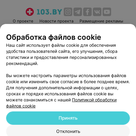
О проекте
Новости проекта
Размещение рекламы
Медицинский маркетинг
Публичный договор
Обработка файлов cookie
Пользовательское соглашение
Способы оплаты
Наш сайт использует файлы cookie для обеспечения
Вакансии
Партнеры
удобства пользователей сайта, его улучшения, сбора
Написать руководителю 103.by
статистики и предоставления персонализированных
рекомендаций.
Написать в поддержку
Персональные настройки cookie
Вы можете настроить параметры использования файлов
Обработка персональных данных
cookie или изменить свое согласие в более позднее время.
Для получения дополнительной информации о целях,
сроках и порядке использования файлов cookie вы
можете ознакомиться с нашей
Политикой обработки
файлов cookie
Принять
© 2026 ООО «Артокс Лаб», УНП 191700409
| 220012, Республика Беларусь,
г. Минск, улица Толбухина, 2, пом. 16 | help@103.by
Отклонить