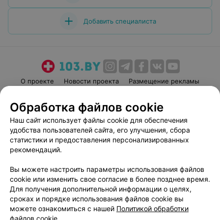
Добавить специалиста
О проекте
Новости проекта
Размещение рекламы
Медицинский маркетинг
Публичный договор
Обработка файлов cookie
Пользовательское соглашение
Способы оплаты
Наш сайт использует файлы cookie для обеспечения
Вакансии
Партнеры
удобства пользователей сайта, его улучшения, сбора
Написать руководителю 103.by
статистики и предоставления персонализированных
рекомендаций.
Написать в поддержку
Персональные настройки cookie
Вы можете настроить параметры использования файлов
Обработка персональных данных
cookie или изменить свое согласие в более позднее время.
Для получения дополнительной информации о целях,
сроках и порядке использования файлов cookie вы
можете ознакомиться с нашей
Политикой обработки
файлов cookie