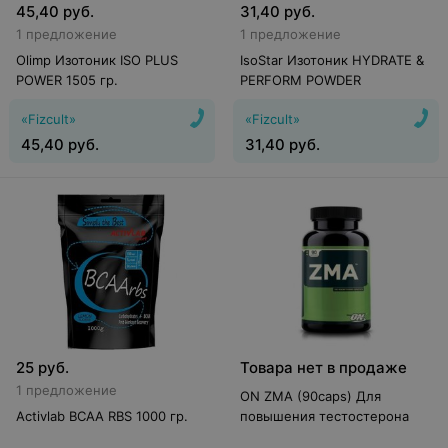
45,40
руб.
31,40
руб.
1 предложение
1 предложение
Olimp Изотоник ISO PLUS
IsoStar Изотоник HYDRATE &
POWER 1505 гр.
PERFORM POWDER
«Fizcult»
«Fizcult»
45,40
руб.
31,40
руб.
25
руб.
Товара нет в продаже
1 предложение
ON ZMA (90сaps) Для
Activlab BCAA RBS 1000 гр.
повышения тестостерона