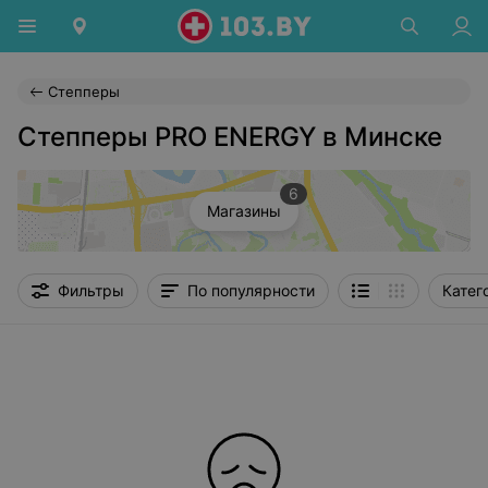
Степперы
Степперы PRO ENERGY в Минске
6
Магазины
Фильтры
По популярности
Катег