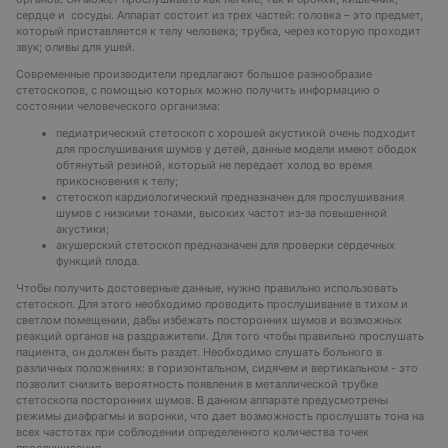
сердце и сосуды. Аппарат состоит из трех частей: головка – это предмет,
который приставляется к телу человека; трубка, через которую проходит
звук; оливы для ушей.
Современные производители предлагают большое разнообразие
стетоскопов, с помощью которых можно получить информацию о
состоянии человеческого организма:
педиатрический стетоскоп с хорошей акустикой очень подходит
для прослушивания шумов у детей, данные модели имеют ободок
обтянутый резиной, который не передает холод во время
прикосновения к телу;
стетоскоп кардиологический предназначен для прослушивания
шумов с низкими тонами, высоких частот из-за повышенной
акустики;
акушерский стетоскоп предназначен для проверки сердечных
функций плода.
Чтобы получить достоверные данные, нужно правильно использовать
стетоскоп. Для этого необходимо проводить прослушивание в тихом и
светлом помещении, дабы избежать посторонних шумов и возможных
реакций органов на раздражители. Для того чтобы правильно прослушать
пациента, он должен быть раздет. Необходимо слушать больного в
различных положениях: в горизонтальном, сидячем и вертикальном - это
позволит снизить вероятность появления в металлической трубке
стетоскопа посторонних шумов. В данном аппарате предусмотрены
режимы диафрагмы и воронки, что дает возможность прослушать тона на
всех частотах при соблюдении определенного количества точек