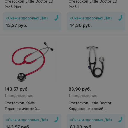
Стетоскоп Little Doctor LD
Стетоскоп Little Doctor LD
Prof-Plus
Prof-I
«Скажи здоровью Да!»
«Скажи здоровью Да!»
13,27
руб.
14,30
руб.
143,57
руб.
83,90
руб.
1 предложение
1 предложение
Стетоскоп KaWe
Стетоскоп Little Doctor
Терапевтический
Кардиологический
стетофонендоскоп Standart
стетоскоп Cardio
«Скажи здоровью Да!»
«Скажи здоровью Да!»
Prestige, красный
143,57
руб.
83,90
руб.