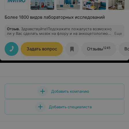
Более 1800 видов лабораторных исследований
Отзыв
.
Здравствуйте!Подскажите пожалуста возможно
ли у Вас сделать мозок на флору и на анкоцетологию?
Еще
И стоимость данной услуги?Спасибо большое.
1245
Задать вопрос
Отзывы
В
Добавить компанию
Добавить специалиста