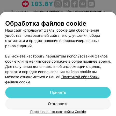
О проекте
Новости проекта
Размещение рекламы
Медицинский маркетинг
Публичный договор
Обработка файлов cookie
Пользовательское соглашение
Способы оплаты
Наш сайт использует файлы cookie для обеспечения
Вакансии
Партнеры
удобства пользователей сайта, его улучшения, сбора
статистики и предоставления персонализированных
Написать руководителю 103.by
рекомендаций.
Написать в поддержку
Персональные настройки cookie
Вы можете настроить параметры использования файлов
cookie или изменить свое согласие в более позднее время.
Обработка персональных данных
Для получения дополнительной информации о целях,
сроках и порядке использования файлов cookie вы
можете ознакомиться с нашей
Политикой обработки
файлов cookie
Принять
© 2026 ООО «Артокс Лаб», УНП 191700409
| 220012, Республика Беларусь,
Отклонить
г. Минск, улица Толбухина, 2, пом. 16 | help@103.by
Персональные настройки Cookie
Служба поддержки
+375 291212755