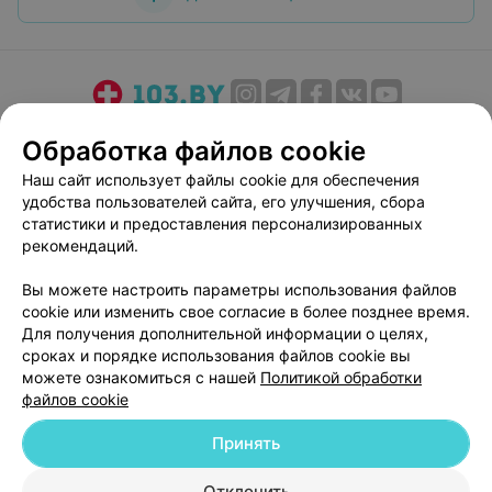
О проекте
Новости проекта
Размещение рекламы
Обработка файлов cookie
Медицинский маркетинг
Публичный договор
Наш сайт использует файлы cookie для обеспечения
Пользовательское соглашение
Способы оплаты
удобства пользователей сайта, его улучшения, сбора
Вакансии
Партнеры
статистики и предоставления персонализированных
рекомендаций.
Написать руководителю 103.by
Написать в поддержку
Вы можете настроить параметры использования файлов
cookie или изменить свое согласие в более позднее время.
Персональные настройки cookie
Для получения дополнительной информации о целях,
Обработка персональных данных
сроках и порядке использования файлов cookie вы
можете ознакомиться с нашей
Политикой обработки
файлов cookie
Принять
Отклонить