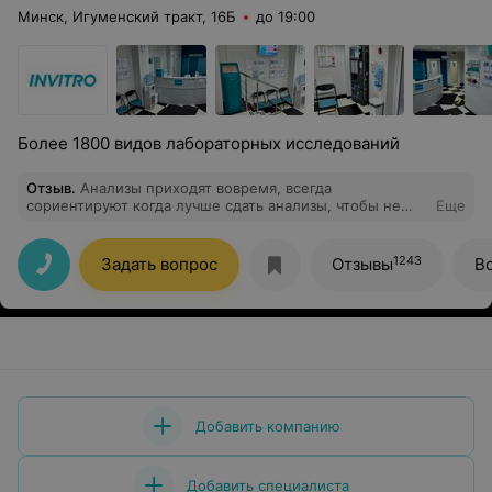
Минск, Игуменский тракт, 16Б
до 19:00
Более 1800 видов лабораторных исследований
Отзыв
.
Анализы приходят вовремя, всегда
сориентируют когда лучше сдать анализы, чтобы не
Еще
пропустить время записи к врачу и предупредят о
задержке, если она вдруг случится. На офисе чисто,
работники все приятные и вежливые.
1243
Задать вопрос
Отзывы
В
Добавить компанию
Добавить специалиста