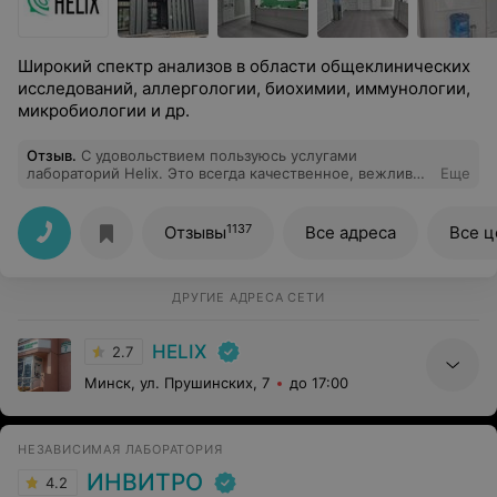
Широкий спектр анализов в области общеклинических
исследований, аллергологии, биохимии, иммунологии,
микробиологии и др.
Отзыв
.
С удовольствием пользуюсь услугами
лабораторий Helix. Это всегда качественное, вежливое
Еще
обслуживание, без долгих очередей и
задержек,приятные цены, в сравнении с другими
лабораториями, а после сдачи анализов всегда
1137
Отзывы
Все адреса
Все 
получаю вкусняшку и чашечку вкусного, горячего кофе
или шоколада.,это очень приятно. Спасибо за Ваш труд
ДРУГИЕ АДРЕСА СЕТИ
HELIX
2.7
Минск, ул. Прушинских, 7
до 17:00
НЕЗАВИСИМАЯ ЛАБОРАТОРИЯ
ИНВИТРО
4.2