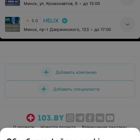
Минск, ул. Космонавтов, 6
до 15:00
HELIX
5.0
Минск, пр-т Дзержинского, 123
до 17:00
Добавить компанию
Добавить специалиста
О проекте
Новости проекта
Размещение рекламы
Медицинский маркетинг
Публичный договор