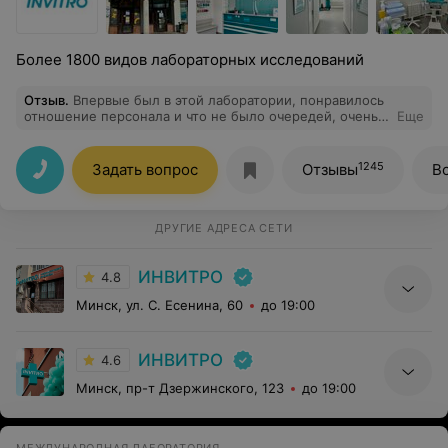
Более 1800 видов лабораторных исследований
Отзыв
.
Впервые был в этой лаборатории, понравилось
отношение персонала и что не было очередей, очень
Еще
быстро все сдал.
1245
Задать вопрос
Отзывы
В
ДРУГИЕ АДРЕСА СЕТИ
ИНВИТРО
4.8
Минск, ул. С. Есенина, 60
до 19:00
ИНВИТРО
4.6
Минск, пр-т Дзержинского, 123
до 19:00