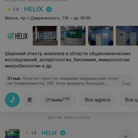
МЕЖДУНАРОДНАЯ ЛАБОРАТОРИЯ
HELIX
2.8
Минск, пр-т Дзержинского, 119
до 19:00
Широкий спектр анализов в области общеклинических
исследований, аллергологии, биохимии, иммунологии,
микробиологии и др.
Отзыв
.
Посетил пункт по оказанию медицинских услуг
на Независимости, 185. Хочу выразить большую
Еще
благодарность медицинскому работнику Анне за ее
профессионализм и внимательное отношение к
клиентам. Самое лучшее обслуживание -в
1142
Отзывы
Все адреса
Все 
лаборатории Хеликс! Всем рекомендую!
ДРУГИЕ АДРЕСА СЕТИ
HELIX
1.9