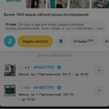
Более 1800 видов лабораторных исследований
Отзыв
.
Сегодня и два дня назад сдавала анализы
(кровь расширенный, мочу, мазки, и т.д.) в отделении
Еще
Инвитро на ст.м. Автозаводской.Очень большой
список.Хочу сказать, спасибо! Все быстро (даже не
смотря на очереди!!!!),очень отзывчивый и
1245
Задать вопрос
Отзывы
В
профессиональный мед персонал. Все анализы готовы
в срок, никаких вопросов, я осталась очень довольна!
Отношение очень человеческое, редко где такое
сейчас встретишь.Спасибо,ещё раз за вашу работу)
ДРУГИЕ АДРЕСА СЕТИ
ИНВИТРО
4.3
Минск, пр-т Партизанский, 54-17
до 16:00
ИНВИТРО
5.0
Минск, пр-т. Партизанский, 109-1Н
до 15:00