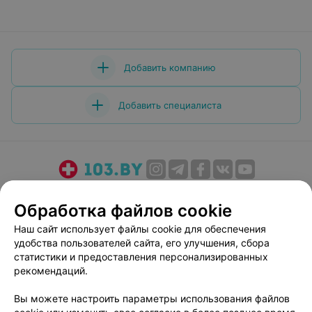
Добавить компанию
Добавить специалиста
О проекте
Новости проекта
Размещение рекламы
Обработка файлов cookie
Медицинский маркетинг
Публичный договор
Наш сайт использует файлы cookie для обеспечения
Пользовательское соглашение
Способы оплаты
удобства пользователей сайта, его улучшения, сбора
Вакансии
Партнеры
статистики и предоставления персонализированных
Написать руководителю 103.by
рекомендаций.
Написать в поддержку
Вы можете настроить параметры использования файлов
Персональные настройки cookie