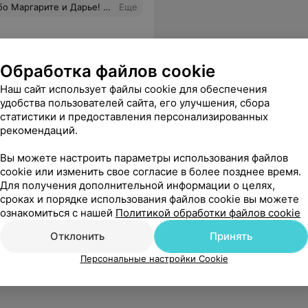
сибо Маргарите и Дарье. Всё объяснили спокойно, по-человечески, было совсем не больно и даже уютно. Такие милые и приятные специалисты — сразу видно, что любят свою работу. Спасибо вам, что не страшно и даже с улыбкой! Теперь только к вам
Еще
Обработка файлов cookie
Наш сайт использует файлы cookie для обеспечения
удобства пользователей сайта, его улучшения, сбора
статистики и предоставления персонализированных
рекомендаций.
Все адреса
Вы можете настроить параметры использования файлов
cookie или изменить свое согласие в более позднее время.
Для получения дополнительной информации о целях,
сроках и порядке использования файлов cookie вы можете
ознакомиться с нашей
Политикой обработки файлов cookie
Отклонить
Принять
Персональные настройки Cookie