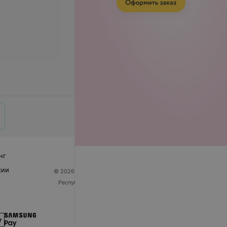
нг
сии
© 2026 ООО «Артокс Лаб», УНП 191700409
| 220012,
Республика Беларусь, г. Минск, улица Толбухина, 2,
пом. 16 | help@103.by
Служба поддержки
+375 291212755