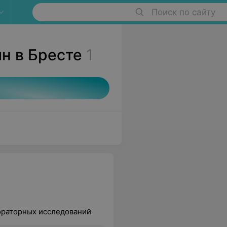
Поиск по сайту
н в Бресте
1
ораторных исследований