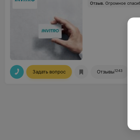
Отзыв
.
Огромное спасибо Маргарите и Дарье! Хочу сказать тёплые слова сотрудницам этого Инвитро. Очень боялась идти сдавать анализы, но девушки оказались просто золотыми. Отдельное спа
1243
Задать вопрос
Отзывы