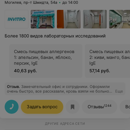
Могилев, пр-т Шмидта, 54а
до 14:00
Более 1800 видов лабораторных исследований
Смесь пищевых аллергенов
Смесь пищевых ал
1: апельсин, банан, яблоко,
2: киви, манго, бан
персик, IgE
IgE
40,63 руб.
57,14 руб.
Отзыв
.
Замечательный офис и сотрудники. Оформили
очень быстро, все рассказали, кровь взяли не больно.
Еще
После всего ещё и кофе предложили!
1244
Задать вопрос
Отзывы
В
ДРУГИЕ АДРЕСА СЕТИ