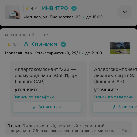
ИНВИТРО
4.7
Могилев, ул. Пионерская, 29
до 15:00
МЕДИЦИНСКИЙ ЦЕНТР
А Клиника
4.6
Могилев, пер. Комиссариатский, 29/1
до 21:00
Аллергокомпонент f233 —
Аллергокомпонент
овомукоид яйца nGal d1, IgE
лизоцим яйца nGal 
(ImmunoCAP)
(ImmunoCAP)
уточняйте
уточняйте
Запись по телефону
Запись по телефону
Записаться
Записать
Отзыв
.
Очень приятный, вежливый и грамотный
специалист. Обращалась за альтернативным мнением
Еще
после похода в гос поликлинику. Марина Евгеньевна