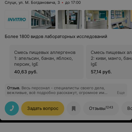
Слуцк, ул. М. Богдановича, 3
до 17:00
Более 1800 видов лабораторных исследований
Смесь пищевых аллергенов
Смесь пищевых ал
1: апельсин, банан, яблоко,
2: киви, манго, бан
персик, IgE
IgE
40,63 руб.
57,14 руб.
Отзыв
.
Весь персонал - специалисты своего дела,
вежливые, всё подробно расскажут, огромное им
Еще
спасибо
1243
Задать вопрос
Отзывы
В