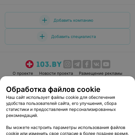
Добавить компанию
Добавить специалиста
О проекте
Новости проекта
Размещение рекламы
Медицинский маркетинг
Публичный договор
Обработка файлов cookie
Пользовательское соглашение
Способы оплаты
Наш сайт использует файлы cookie для обеспечения
Вакансии
Партнеры
удобства пользователей сайта, его улучшения, сбора
Написать руководителю 103.by
статистики и предоставления персонализированных
рекомендаций.
Написать в поддержку
Персональные настройки cookie
Вы можете настроить параметры использования файлов
Обработка персональных данных
cookie или изменить свое согласие в более позднее время.