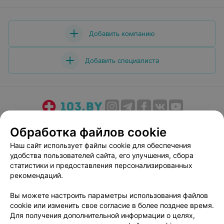
Добавить компанию
Добавить специалиста
О проекте
Новости проекта
Размещение рекламы
Обработка файлов cookie
Медицинский маркетинг
Публичный договор
Наш сайт использует файлы cookie для обеспечения
Пользовательское соглашение
Способы оплаты
удобства пользователей сайта, его улучшения, сбора
Вакансии
Партнеры
статистики и предоставления персонализированных
рекомендаций.
Написать руководителю 103.by
Написать в поддержку
Вы можете настроить параметры использования файлов
cookie или изменить свое согласие в более позднее время.
Персональные настройки cookie
Для получения дополнительной информации о целях,
Обработка персональных данных