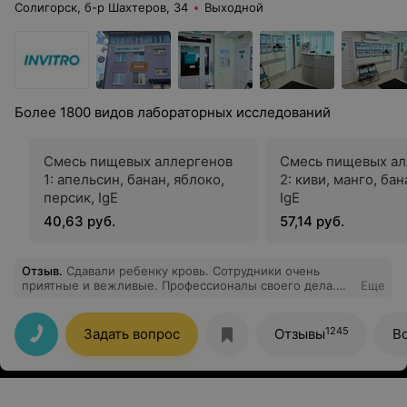
Солигорск, б-р Шахтеров, 34
Выходной
Более 1800 видов лабораторных исследований
Смесь пищевых аллергенов
Смесь пищевых ал
1: апельсин, банан, яблоко,
2: киви, манго, бан
персик, IgE
IgE
40,63 руб.
57,14 руб.
Отзыв
.
Сдавали ребенку кровь. Сотрудники очень
приятные и вежливые. Профессионалы своего дела.
Еще
Ребёнок даже не понял, что ему взяли кровь. Спасибо
большое за вашу работу, однозначно рекомендую.
1245
Задать вопрос
Отзывы
В