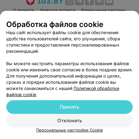
О проекте
Новости проекта
Размещение рекламы
Медицинский маркетинг
Публичный договор
Обработка файлов cookie
Пользовательское соглашение
Способы оплаты
Наш сайт использует файлы cookie для обеспечения
Вакансии
Партнеры
удобства пользователей сайта, его улучшения, сбора
статистики и предоставления персонализированных
Написать руководителю 103.by
рекомендаций.
Написать в поддержку
Персональные настройки cookie
Вы можете настроить параметры использования файлов
cookie или изменить свое согласие в более позднее время.
Обработка персональных данных
Для получения дополнительной информации о целях,
сроках и порядке использования файлов cookie вы
можете ознакомиться с нашей
Политикой обработки
файлов cookie
Принять
© 2026 ООО «Артокс Лаб», УНП 191700409
| 220012, Республика Беларусь,
Отклонить
г. Минск, улица Толбухина, 2, пом. 16 | help@103.by
Персональные настройки Cookie
Служба поддержки
+375 291212755