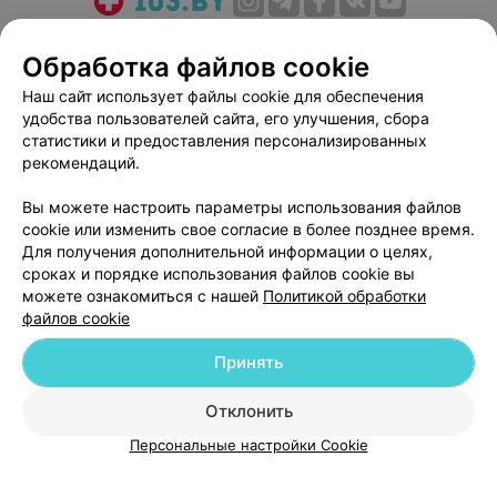
О проекте
Новости проекта
Размещение рекламы
Обработка файлов cookie
Медицинский маркетинг
Публичный договор
Наш сайт использует файлы cookie для обеспечения
Пользовательское соглашение
Способы оплаты
удобства пользователей сайта, его улучшения, сбора
Вакансии
Партнеры
статистики и предоставления персонализированных
Написать руководителю 103.by
рекомендаций.
Написать в поддержку
Вы можете настроить параметры использования файлов
Персональные настройки cookie
cookie или изменить свое согласие в более позднее время.
Для получения дополнительной информации о целях,
Обработка персональных данных
сроках и порядке использования файлов cookie вы
можете ознакомиться с нашей
Политикой обработки
файлов cookie
Принять
© 2026 ООО «Артокс Лаб», УНП 191700409
| 220012, Республика Беларусь,
Отклонить
г. Минск, улица Толбухина, 2, пом. 16 | help@103.by
Персональные настройки Cookie
Служба поддержки
+375 291212755