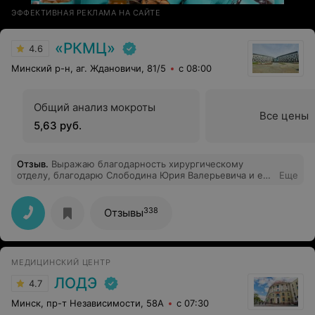
ЭФФЕКТИВНАЯ РЕКЛАМА НА САЙТЕ
«РКМЦ»
4.6
Минский р-н, аг. Ждановичи, 81/5
с 08:00
Общий анализ мокроты
Все цены
5,63 руб.
Отзыв
.
Выражаю благодарность хирургическому
отделу, благодарю Слободина Юрия Валерьевича и его
Еще
команду за оказанную мне помощь.
338
Отзывы
МЕДИЦИНСКИЙ ЦЕНТР
ЛОДЭ
4.7
Минск, пр-т Независимости, 58А
с 07:30