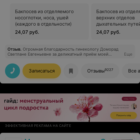
Бакпосев из отделяемого
Бакпосев из отдел
носоглотки, носа, ушей
верхних отделов
(каждого в отдельности)
дыхательных путей
носоглотки, глотки
24,07 руб.
24,07 руб.
носа, уха и др.) (з
пробу в отдельност
оториноларинголо
Отзыв
.
Огромная благодарность гинекологу Доморад
Светлане Евгеньевне за деликатный приём моей
Еще
18летней дочери.
9227
Записаться
Отзывы
Все 
ЭФФЕКТИВНАЯ РЕКЛАМА НА САЙТЕ