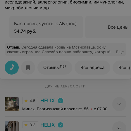
исследований, аллергологии, биохимии, иммунологии,
микробиологии и др.
Бак. посев, чувств. к АБ (нос)
Все цены
54,74 руб.
Отзыв
.
Сегодня сдавала кровь на Мстиславца, хочу
сказать огромное Спасибо парню лаборанту, который
Еще
делал забор крови, он большой профессионал своего
дела! У меня плохие вены и всегда проблема. Он взял
с первого раза! Побольше бы таких специалистов!
1137
Отзывы
Все адреса
Все 
Спасибо.
ДРУГИЕ АДРЕСА СЕТИ
HELIX
4.5
Минск, Партизанский проспект, 56
с 07:00
HELIX
3.3