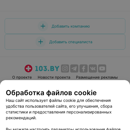
сделать и сказать спасибо за свое здоровье!
Добавить компанию
Добавить специалиста
О проекте
Новости проекта
Размещение рекламы
Медицинский маркетинг
Публичный договор
Обработка файлов cookie
Пользовательское соглашение
Способы оплаты
Наш сайт использует файлы cookie для обеспечения
Вакансии
Партнеры
удобства пользователей сайта, его улучшения, сбора
Написать руководителю 103.by
статистики и предоставления персонализированных
рекомендаций.
Написать в поддержку
Персональные настройки cookie
Вы можете настроить параметры использования файлов