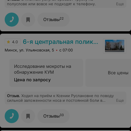
полуслове или вовсе не подходят к телефону.
Еще
22
Отзывы
6-я центральная поликлиника
4.0
Минск, ул. Ульяновская, 5
с 07:00
Исследование мокроты на
обнаружение КУМ
Все цены
Цена по запросу
Отзыв
.
Ходил на приём к Ксении Руслановне по поводу
сильной заложенности носа и постоянной боли в
Еще
горле — думал, что это обычная простуда, но симптом
уже несколько недель не проходил. Врач внимательно
выслушала, посмотрела горло и нос, объяснила, что
33
Отзывы
это затяжной фарингит с воспалением слизистой, и
подобрала лечение. После курса состояние
действительно улучшилось — ушла и боль, и