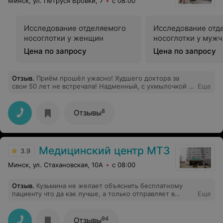
Минск, ул. Петруся Бровки, 7
с 08:00
Исследование отделяемого
Исследование отд
носоглотки у женщин
носоглотки у муж
Цена по запросу
Цена по запросу
Отзыв
.
Приём прошёл ужасно! Худшего доктора за
свои 50 лет не встречала! Надменный, с ухмылочкой !
Еще
Чувствуешь себя не полноценной! Не советую
Категорически! Не приятный человек! В итоге
пролечилась в платной клинике!!!!
8
Отзывы
Медицинский центр МТЗ
3.9
Минск, ул. Стахановская, 10А
с 08:00
Отзыв
.
Кузьмина не желает объяснить бесплатному
пациенту что да как лучше, а только отправляет в
Еще
аптеку(дорогую). Доработался до ветерана мтз,а
зав.отделением неврологии вообще сортирует
пациентов на того, кто важнее для них(не
94
Отзывы