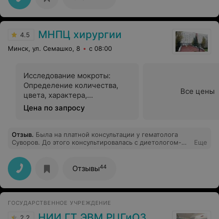
рекомендую).
МНПЦ хирургии
4.5
Минск, ул. Семашко, 8
с 08:00
Исследование мокроты:
Определение количества,
Все цены
цвета, характера,
консистенции, запаха
Цена по запросу
Отзыв
.
Была на платной консультации у гематолога
Суворов. До этого консультировалась с диетологом-
Еще
нутрициологом, по анализам был повышенный
ферритин и железо в два раза, он и направил к
гематологу, чтобы узнать диагноз и как снизить
44
Отзывы
железо. В итоге врач высмеял и сказал, что анализы в
норме, цитирую: хотите поумничать, давайте
поумничаем…40 руб. деньги на ветер.
ГОСУДАРСТВЕННОЕ УЧРЕЖДЕНИЕ
НИИ ГТ ЭВМ РЦГиОЗ
2.2