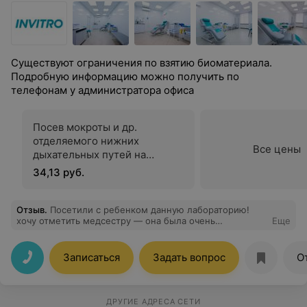
Существуют ограничения по взятию биоматериала.
Подробную информацию можно получить по
телефонам у администратора офиса
Посев мокроты и др.
отделяемого нижних
Все цены
дыхательных путей на
микрофлору и определение
34,13 руб.
чувствительности к
антибиотикам
Отзыв
.
Посетили с ребенком данную лабораторию!
хочу отметить медсестру — она была очень
Еще
профессиональной и деликатной! Все прошло без слез
и боли! Спасибо!
Записаться
Задать вопрос
О
ДРУГИЕ АДРЕСА СЕТИ