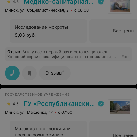
Медико-санитарная часть «МАЗ»
4.3
Минск, ул. Социалистическая, 2
с 08:00
Исследование мокроты
Все цены
9,03 руб.
Отзыв
.
Был у вас в первый раз и остался доволен!
Хороший сервис, квалифицированные специалисты,
Еще
которые смогли ответить на все вопросы. При
необходимости приду к вам еще!
6
Отзывы
ГОСУДАРСТВЕННОЕ УЧРЕЖДЕНИЕ
ГУ «Республиканский научно-практический центр медицинской экспертизы и реабилитаци»
4.5
Минск, ул. Макаенка, 17
с 07:00
Мазок из носоглотки или
носа на эозинофилию
Все цены