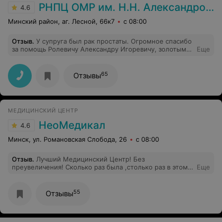
РНПЦ ОМР им. Н.Н. Александрова
4.6
Минский район, аг. Лесной, 66к7
с 08:00
Отзыв
.
У супруга был рак простаты. Огромное спасибо
за помощь Ролевичу Александру Игоревичу, золотым
Еще
рукам Полякова Сергея Львовича и Семенову
Святославу Александровичу. Дай, Господи, здоровья
для них и процветания на многие лета!
65
Отзывы
МЕДИЦИНСКИЙ ЦЕНТР
НеоМедикал
4.6
Минск, ул. Романовская Слобода, 26
с 08:00
Отзыв
.
Лучший Медицинский Центр! Без
преувеличения! Сколько раз была ,столько раз в этом
Еще
убеждаюсь! Кардиолог, УЗИ специалист и косметолог,
у которых я была - выше всех похвал! Быстро всегда
записывают на приём, девочки на ресепшн
55
Отзывы
приветливые, ну и для меня конечно важный фактор,
удобное месторасположение в самом центре!Редко
пишу отзывы, но тут прямо хочется от души это