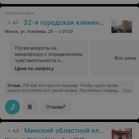
ПОЛИКЛИНИКА
32-я городская клиническая поликлиника
4.1
Минск, ул. Голубева, 25
с 07:00
Посев мокроты на
микрофлору с определением
Все цены
чувствительности к
антибиотикам
Цена по запросу
Отзыв
.
710 каб это просто кошмар. Чтобы сдать кровь
нужно потратить пол своей жизни. Постоянно очередь
Еще
которая не двигается. Мед сотрудники идут вне
очереди, а беременные на приличном сроке стоят в
очереди. При всем этом работает очень медленный
8
Отзывы
сотрудник.
Минский областной клинический центр дерматовенерологии и косметологии
4.5