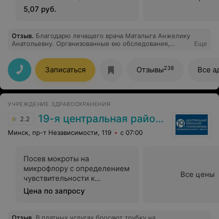
5,07 руб.
Отзыв
.
Благодарю лечащего врача Маталыга Анжелику
Анатольевну. Организованные ею обследования,
Еще
консультации и лечебные процессы существенно
улучшили моё здоровье и самочувствие, а особенно –
работу руки, сердечно-сосудистоой системы и зрения.
238
Записаться
Отзывы
Все а
УЧРЕЖДЕНИЕ ЗДРАВООХРАНЕНИЯ
19-я центральная районная поликлиника Первомайского района г. Минска
2.2
Минск, пр-т Независимости, 119
с 07:00
Посев мокроты на
микрофлору с определением
Все цены
чувствительности к
антибиотикам
Цена по запросу
Отзыв
.
В платных услугах бросают трубку на