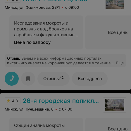
Минск, ул. Филимонова, 23/1
с 09:00
Исследования мокроты и
промывных вод бронхов на
Все цены
аэробные и факультативные
анаэробные микроорганизмы
Цена по запросу
Отзыв
.
Зачем на всех информационных порталах
писать что анализ на коронавирус делается в течение
Еще
суток, звонишь узнать, оказывается нет и четкого
ответа не дают.
42
Отзывы
Все адреса
26-я городская поликлиника
4.3
Минск, ул. Кунцевщина, 8
с 07:00
Общий анализ мокроты
Все цены