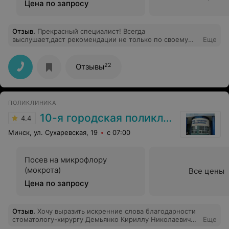
Цена по запросу
Отзыв
.
Прекрасный специалист! Всегда
выслушает,даст рекомендации не только по своему
Еще
профилю. Спасибо Вам Юлия Александровна,за Вашу
отзывчивость и понимание.Вы,Врач с большой буквы!!!
22
Отзывы
ПОЛИКЛИНИКА
10-я городская поликлиника г. Минска
4.4
Минск, ул. Сухаревская, 19
с 07:00
Посев на микрофлору
(мокрота)
Все цены
Цена по запросу
Отзыв
.
Хочу выразить искренние слова благодарности
стоматологу-хирургу Демьянко Кириллу Николаевичу.
Еще
Ходила к нему дважды и при помощи его золотых рук