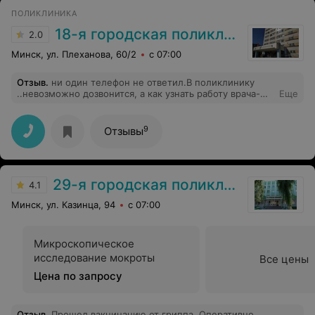
заложенность, и больше проблема не возвращалась.
ПОЛИКЛИНИКА
Также обратил внимание, что у врача очень большой
поток людей. Несмотря на это, Ксения Руслановна
18-я городская поликлиника
2.0
принимала без перерыва, даже без обеда, чтобы все
успели попасть на приём. Это сразу вызывает
Минск, ул. Плеханова, 60/2
с 07:00
уважение — видно, что человек работает на совесть.
На приёме была спокойная, корректная, отвечала на
Отзыв
.
ни один телефон не ответил.В поликлинику
вопросы и ничего не навязывала. В моём случае всё
..невозможно дозвонится, а как узнать работу врача-
Еще
было четко, по делу и эффективно. Спасибо за помощь
травматолога?
— могу рекомендовать как внимательного и
компетентного ЛОР-врача.
9
Отзывы
29-я городская поликлиника
4.1
Минск, ул. Казинца, 94
с 07:00
Микроскопическое
исследование мокроты
Все цены
Цена по запросу
Отзыв
.
Прошел вакцинацию от гриппа. Оперативно,