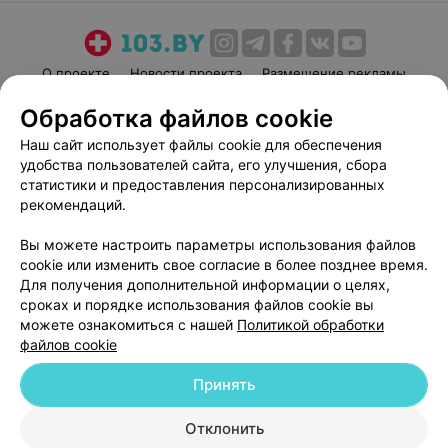
О проекте
Новости проекта
Размещение рекламы
Медицинский маркетинг
Публичный договор
Обработка файлов cookie
Пользовательское соглашение
Способы оплаты
Наш сайт использует файлы cookie для обеспечения
Вакансии
Партнеры
удобства пользователей сайта, его улучшения, сбора
статистики и предоставления персонализированных
Написать руководителю 103.by
рекомендаций.
Написать в поддержку
Персональные настройки cookie
Вы можете настроить параметры использования файлов
cookie или изменить свое согласие в более позднее время.
Обработка персональных данных
Для получения дополнительной информации о целях,
сроках и порядке использования файлов cookie вы
можете ознакомиться с нашей
Политикой обработки
файлов cookie
Принять
© 2026 ООО «Артокс Лаб», УНП 191700409
| 220012, Республика Беларусь,
Отклонить
г. Минск, улица Толбухина, 2, пом. 16 | help@103.by