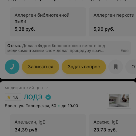
Аллерген библиотечной
Аллерген перхоти
пыли
5,38 руб.
5,96 руб.
Отзыв
.
Делала Фгдс и Колоноскопию вместе под
медикаментозным сном,делал процедуру врач
Еще
Олехнович О.Э,врач просто замечательный,очень
доброжелательный,закрыла глаза,уснула и
проснулась,когда уже в палате,ничего не болит, не
Записаться
Задать вопрос
О
беспокоит,ощущение,что будто и не делали
ничего,очень внимательная анестезиолог,все
спрашивает,наблюдает самочувствие,все очень
понравилось!
МЕДИЦИНСКИЙ ЦЕНТР
ЛОДЭ
4.8
Брест, ул. Пионерская, 50
до 19:00
Апельсин, IgE
Арахис, IgE
34,39 руб.
23,73 руб.