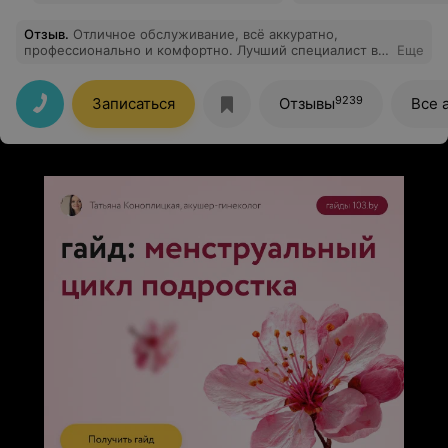
Отзыв
.
Отличное обслуживание, всё аккуратно,
профессионально и комфортно. Лучший специалист в
Еще
Бресте Шавлинский Александр Иосифович. Понравился
результат.
9239
Записаться
Отзывы
Все 