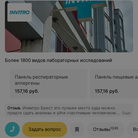
Более 1800 видов лабораторных исследований
Панель респираторные
Панель пищевые а
аллергены
157,16 руб.
157,16 руб.
Отзыв
.
Инвитро Брест это лучшее место куда можно
придти сдать анализы и уйти счастливым человечком
Еще
???? домой. Радует индивидуальный подход к
пациенту. Безболезненность процедуры. Всегда все
вежливы, приятны. Мои врачи всегда Invitro
1245
Задать вопрос
Отзывы
В
рекомендуют для обследования,что очень радует!
Всем спасибо.