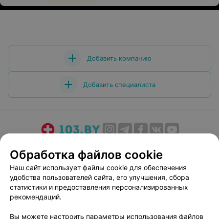
Добавить компанию
Добавить специалиста
О проекте
Новости проекта
Размещение рекламы
Обработка файлов cookie
Медицинский маркетинг
Публичный договор
Наш сайт использует файлы cookie для обеспечения
Пользовательское соглашение
Способы оплаты
удобства пользователей сайта, его улучшения, сбора
Вакансии
Партнеры
статистики и предоставления персонализированных
рекомендаций.
Написать руководителю 103.by
Написать в поддержку
Вы можете настроить параметры использования файлов