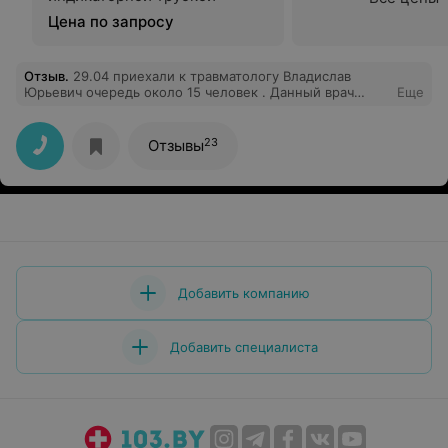
Цена по запросу
Отзыв
.
29.04 приехали к травматологу Владислав
Юрьевич очередь около 15 человек . Данный врач
Еще
собрался ушел на собрание при такой очереди!!
Совещание у них уже идёт около 40 минут! А по
окончанию совещания он просто уйдет на обед !
23
Отзывы
ПРИМИТЕ ПОЖАЛУЙСТА МЕРЫ !!!!
Добавить компанию
Добавить специалиста