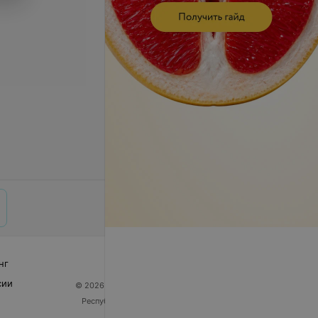
нг
сии
© 2026 ООО «Артокс Лаб», УНП 191700409
| 220012,
Республика Беларусь, г. Минск, улица Толбухина, 2,
пом. 16 | help@103.by