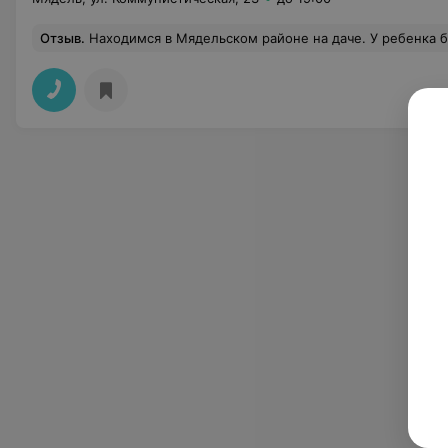
Отзыв
.
Находимся в Мядельском районе на даче. У ребенка был гнойник на десне. Обратились в Мядельскую ЦРБ. Приняли без проблем и вопросов. Стоматолог быстро обработ