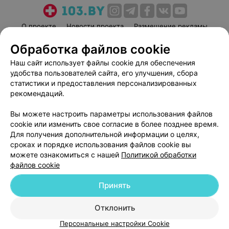
О проекте
Новости проекта
Размещение рекламы
Медицинский маркетинг
Публичный договор
Обработка файлов cookie
Пользовательское соглашение
Способы оплаты
Наш сайт использует файлы cookie для обеспечения
Вакансии
Партнеры
удобства пользователей сайта, его улучшения, сбора
статистики и предоставления персонализированных
Написать руководителю 103.by
рекомендаций.
Написать в поддержку
Персональные настройки cookie
Вы можете настроить параметры использования файлов
cookie или изменить свое согласие в более позднее время.
Обработка персональных данных
Для получения дополнительной информации о целях,
сроках и порядке использования файлов cookie вы
можете ознакомиться с нашей
Политикой обработки
файлов cookie
Принять
© 2026 ООО «Артокс Лаб», УНП 191700409
| 220012, Республика Беларусь,
Отклонить
г. Минск, улица Толбухина, 2, пом. 16 | help@103.by
Персональные настройки Cookie
Служба поддержки
+375 291212755