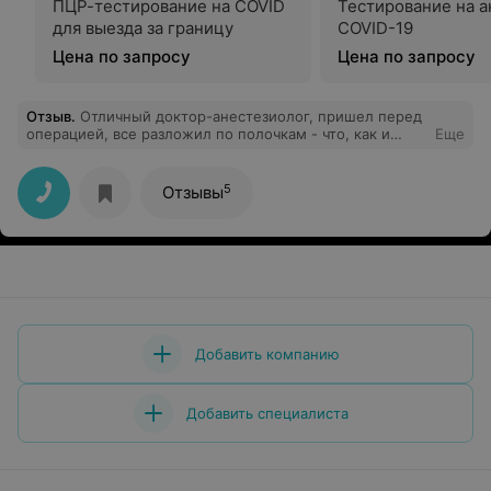
ПЦР-тестирование на COVID
Тестирование на а
для выезда за границу
COVID-19
Цена по запросу
Цена по запросу
Отзыв
.
Отличный доктор-анестезиолог, пришел перед
операцией, все разложил по полочкам - что, как и
Еще
когда будет делать, как себя вести в операционной,
как после операции. Сделал анестезию как бог, боли
не чувствовал 3-ое суток. Ставлю высший класс этому
5
Отзывы
специалисту!
Добавить компанию
Добавить специалиста