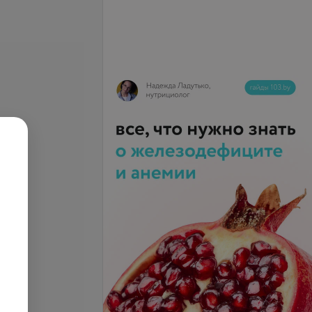
ика постковидного
а
Все цены
.