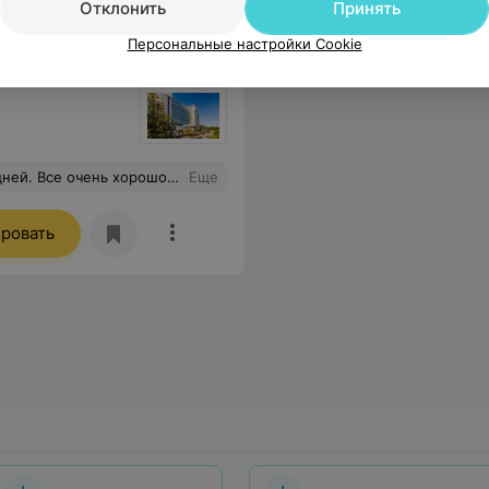
Отклонить
Принять
Персональные настройки Cookie
дусь встречи с Радоном. Спасибо огромное всему персоналу.
Еще
ровать