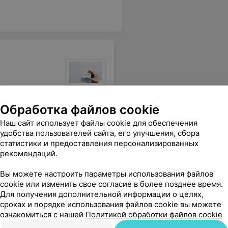
днеблагополучной страны (с
аходитесь под наблюдением
госпитализации.
се остальные граждане
о при наличии показаний и
ны эпидемиологии и
принимаются в рабочие
Обработка файлов cookie
твенные, к
Антитела к коронавирусу
Диагност
ку (RBD)
SARS-CoV-2, IgM
синдром
и в Гродненской
Наш сайт использует файлы cookie для обеспечения
, тел. 8 (0152) 55-25-
удобства пользователей сайта, его улучшения, сбора
36,94 руб.
98,80 руб
гии и общественного
статистики и предоставления персонализированных
рекомендаций.
рофессионалы. Спасибо большое!
Еще
Вы можете настроить параметры использования файлов
cookie или изменить свое согласие в более позднее время.
Для получения дополнительной информации о целях,
сроках и порядке использования файлов cookie вы можете
ознакомиться с нашей
Политикой обработки файлов cookie