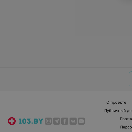
О проекте
Публичный до
Партн
Персо