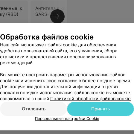
твенные, к
Антитела к коронавирусу
Диагност
ку (RBD)
SARS-CoV-2, IgM
синдром
36,94 руб.
98,80 руб
Обработка файлов cookie
ровень и если сравнивать с другими подобными учреждениями в которых мне приходилось бывать это Лучшее. По мере надобности буду ходить только сюда.
Наш сайт использует файлы cookie для обеспечения
Еще
удобства пользователей сайта, его улучшения, сбора
статистики и предоставления персонализированных
рекомендаций.
Вы можете настроить параметры использования файлов
cookie или изменить свое согласие в более позднее время.
Для получения дополнительной информации о целях,
сроках и порядке использования файлов cookie вы можете
ознакомиться с нашей
Политикой обработки файлов cookie
Отклонить
Принять
Персональные настройки Cookie