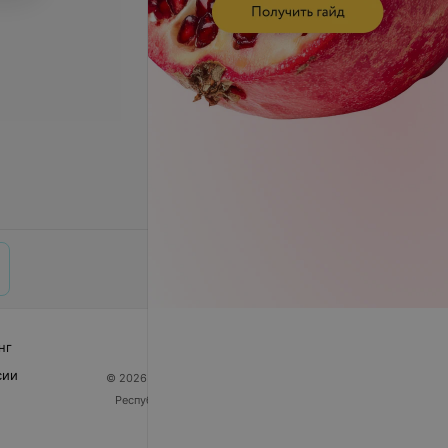
нг
сии
© 2026 ООО «Артокс Лаб», УНП 191700409
| 220012,
Республика Беларусь, г. Минск, улица Толбухина, 2,
пом. 16 | help@103.by
Служба поддержки
+375 291212755