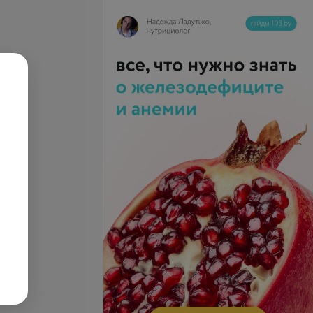
ика постковидного
а
Все цены
.