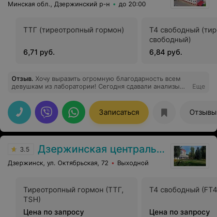
Минская обл., Дзержинский р-н
до 20:00
ТТГ (тиреотропный гормон)
Т4 свободный (ти
свободный)
6,71 руб.
6,84 руб.
Отзыв
.
Хочу выразить огромную благодарность всем
девушкам из лаборатории! Сегодня сдавали анализы
Еще
крови из вены сыну 3 года. Нужно было взять 8
пробирок
Записаться
Отзывы
Дзержинская центральная районная больница
3.5
Дзержинск, ул. Октябрьская, 72
Выходной
Тиреотропный гормон (ТТГ,
Т4 свободный (FT4
TSH)
Цена по запросу
Цена по запросу