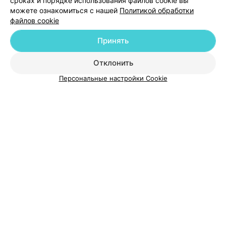
сроках и порядке использования файлов cookie вы
можете ознакомиться с нашей
Политикой обработки
файлов cookie
Принять
О проекте
Новости проекта
Размещение рекламы
Отклонить
Медицинский маркетинг
Публичный договор
Персональные настройки Cookie
Пользовательское соглашение
Способы оплаты
Вакансии
Партнеры
Написать руководителю 103.by
Написать в поддержку
Персональные настройки cookie
Обработка персональных данных
© 2026 ООО «Артокс Лаб», УНП 191700409
| 220012, Республика Беларусь,