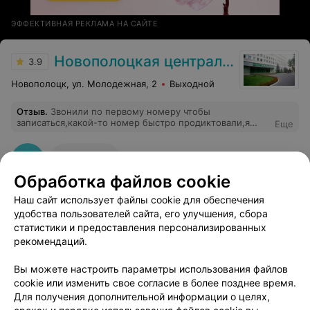
ЭФФЕКТИВНАЯ РЕКЛАМА НА САЙТЕ
Новополоцкая центральная городская больница
3.9
Новополоцк, ул. Молодежная, 2
Выходной
Отзыв
.
Звонили по первому номеру чтобы
записаться,какой-то номер быстро продиктовали,я
Еще
даже не успела ничего спросить,сразу бросили
трубку..
8
Отзывы
Обработка файлов cookie
Наш сайт использует файлы cookie для обеспечения
удобства пользователей сайта, его улучшения, сбора
статистики и предоставления персонализированных
рекомендаций.
Добавить компанию
Вы можете настроить параметры использования файлов
cookie или изменить свое согласие в более позднее время.
Для получения дополнительной информации о целях,
Добавить специалиста