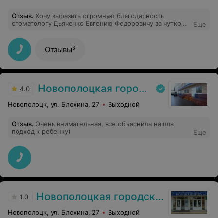
Отзыв
.
Хочу выразить огромную благодарность
стоматологу Дьяченко Евгению Федоровичу за чуткое
Еще
отношение и высокий профессионализм! Лечение
прошло абсолютно без боли и страха. Очень рада, что
попала именно в ваши золотые руки. Обязательно буду
3
Отзывы
рекомендовать вас своим близким!»
Новополоцкая городская детская поликлиника
4.0
Новополоцк, ул. Блохина, 27
Выходной
Отзыв
.
Очень внимательная, все объяснила нашла
подход к ребенку)
Еще
Новополоцкая городская поликлиника №1
1.0
Новополоцк, ул. Блохина, 27
Выходной